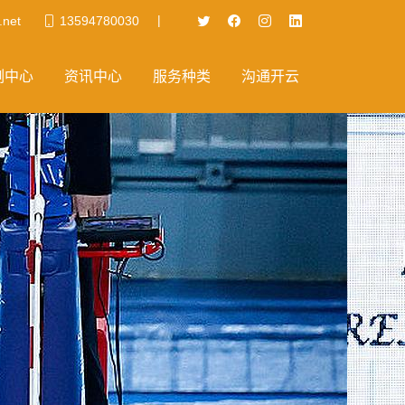
|
.net
13594780030
例中心
资讯中心
服务种类
沟通开云