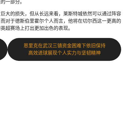
缺的一部分。
次巨大的损失，但从长远来看，莱斯特城依然可以通过阵容
。而对于德斯伯里霍尔个人而言，他将在切尔西这一更高的
的英超赛场上打出更加出色的表现。
恩里克在武汉三镇资金困难下依旧保持
高效进球展现个人实力与坚韧精神
导航
订
了解kaiyun
案例中心
订
7年，