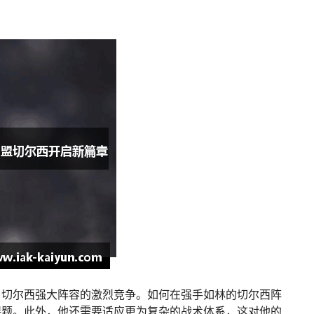
自切尔西强大阵容的激烈竞争。如何在强手如林的切尔西阵
课题。此外，他还需要适应更为复杂的战术体系，这对他的