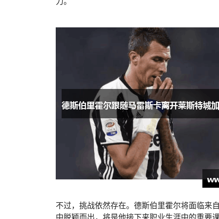
力。
不过，挑战依然存在。德斯伯里霍尔将面临来
中脱颖而出，将是他接下来职业生涯中的重要