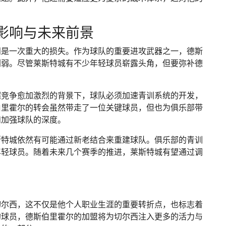
影响与未来前景
问是一次重大的损失。作为球队的重要进攻武器之一，德斯
削弱。尽管莱斯特城有不少年轻球员崭露头角，但要弥补德
超竞争愈加激烈的背景下，球队必须加速青训系统的开发，
伯里霍尔的转会虽然带走了一位关键球员，但也为俱乐部带
和加强球队的深度。
斯特城依然有可能通过新老结合来重建球队。俱乐部的青训
年轻球员。随着未来几个赛季的推进，莱斯特城有望通过调
切尔西，这不仅是他个人职业生涯的重要转折点，也标志着
的球员，德斯伯里霍尔的加盟将为切尔西注入更多的活力与