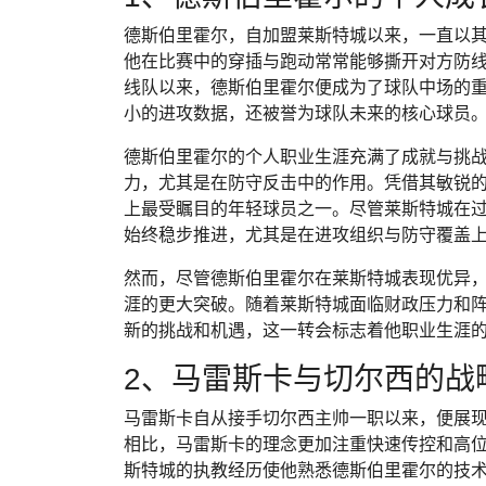
德斯伯里霍尔，自加盟莱斯特城以来，一直以
他在比赛中的穿插与跑动常常能够撕开对方防线
线队以来，德斯伯里霍尔便成为了球队中场的
小的进攻数据，还被誉为球队未来的核心球员
德斯伯里霍尔的个人职业生涯充满了成就与挑
力，尤其是在防守反击中的作用。凭借其敏锐
上最受瞩目的年轻球员之一。尽管莱斯特城在
始终稳步推进，尤其是在进攻组织与防守覆盖
然而，尽管德斯伯里霍尔在莱斯特城表现优异
涯的更大突破。随着莱斯特城面临财政压力和
新的挑战和机遇，这一转会标志着他职业生涯
2、马雷斯卡与切尔西的战
马雷斯卡自从接手切尔西主帅一职以来，便展
相比，马雷斯卡的理念更加注重快速传控和高
斯特城的执教经历使他熟悉德斯伯里霍尔的技