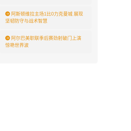
阿斯顿维拉主场1比0力克曼城 展现
坚韧防守与战术智慧
阿尔巴美职联季后赛劲射破门上演
惊艳世界波