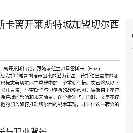
斯卡离开莱斯特城加盟切尔西
nes）离开莱斯特城，跟随前任主帅马雷斯卡（Enzo
。作为莱斯特城青训培养出来的潜力新星，德斯伯里霍尔的加
，也标志着切尔西在重建中的一个重要举措。文章将从以下
与职业背景；马雷斯卡与切尔西的战略意图；德斯伯里霍尔
莱斯特城的影响和未来前景。在分析这些方面时，文章不仅
论他的加入如何推动切尔西的战术革新，并评估这一转会的
长与职业背景