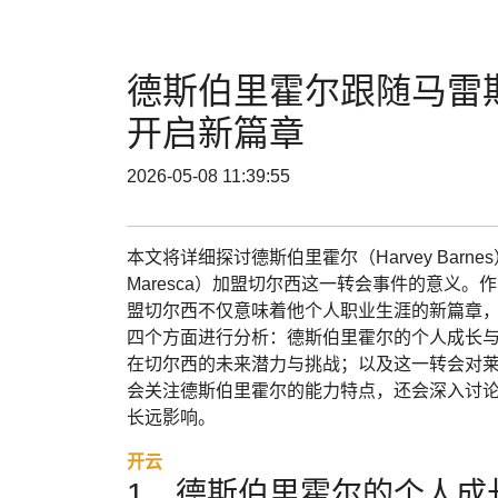
德斯伯里霍尔跟随马雷
开启新篇章
2026-05-08 11:39:55
本文将详细探讨德斯伯里霍尔（Harvey Bar
Maresca）加盟切尔西这一转会事件的意义
盟切尔西不仅意味着他个人职业生涯的新篇章
四个方面进行分析：德斯伯里霍尔的个人成长
在切尔西的未来潜力与挑战；以及这一转会对
会关注德斯伯里霍尔的能力特点，还会深入讨
长远影响。
开云
1、德斯伯里霍尔的个人成