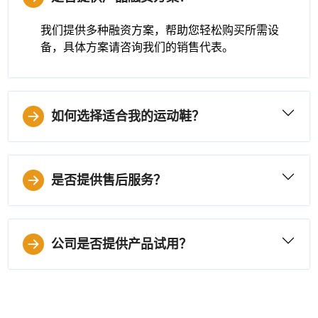
我们提供多种融资方案，帮助您轻松购买所需设
备，具体方案请咨询我们的销售代表。
如何选择适合我的运动鞋？
是否提供售后服务？
公司是否提供产品试用？