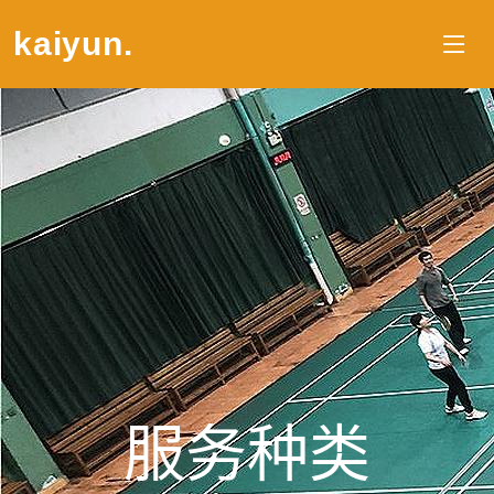
kaiyun
.
服务种类