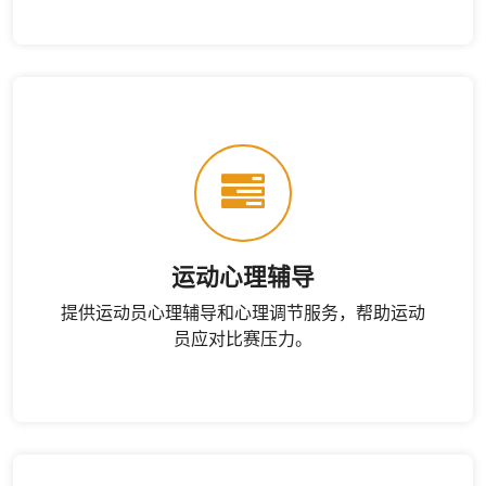
运动心理辅导
提供运动员心理辅导和心理调节服务，帮助运动
员应对比赛压力。