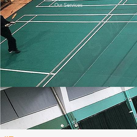
Our Services