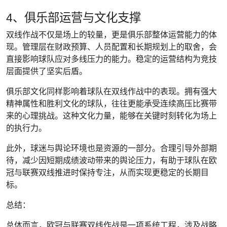
4、俱乐部运营与文化支撑
双线作战不仅是场上的较量，更是俱乐部整体运营能力的体
现。管理层在财政预算、人员配置和长期规划上的取舍，会
直接影响球队应对多线压力的能力。稳定的运营结构为竞技
层面提供了坚实后盾。
俱乐部文化同样影响着球队在双线作战中的表现。拥有强大
精神属性和胜利文化的球队，往往更能承受连续高压比赛带
来的心理挑战。这种文化力量，能够在关键时刻转化为场上
的执行力。
此外，球迷与舆论环境也是资源的一部分。合理引导外部期
待，减少因短期成绩波动带来的舆论压力，有助于球队在欧
冠与联赛双线推进时保持专注，从而实现更稳定的长期目
标。
总结：
总体而言，欧冠与联赛双线作战是一项系统工程，涉及战略