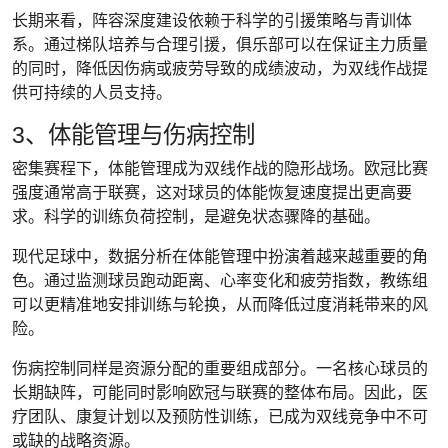
长期来看，阵容深度建设依赖于科学的引援策略与青训体
系。通过梯队培养与合理引援，俱乐部可以在保证主力质量
的同时，降低因伤病或疲劳导致的成绩波动，为双线作战提
供可持续的人员支持。
3、体能管理与伤病控制
密集赛程下，体能管理成为双线作战的隐形战场。欧冠比赛
强度通常高于联赛，这对球员的体能恢复速度提出更高要
求。科学的训练负荷控制，是避免状态骤降的基础。
现代足球中，数据分析在体能管理中扮演着越来越重要的角
色。通过监测球员跑动距离、心率变化和疲劳指数，教练组
可以更精准地安排训练与轮换，从而降低过度消耗带来的风
险。
伤病控制同样是资源分配的重要组成部分。一名核心球员的
长期缺阵，可能同时影响欧冠与联赛的整体布局。因此，医
疗团队、康复计划以及预防性训练，已成为双线竞争中不可
或缺的战略资源。