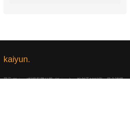
kaiyun
.
开云 (Kaiyun)科技有限公司（Kaiyun），始创于1987年，是全球领
先的科技企业，专注于人工智能 (全站)、物联网和计算机视觉等领域
的技术创新。我们官方网站拥有全面的信息服务，让体育迷能够随时
掌握最新动态，感受比赛激情。
社交平台