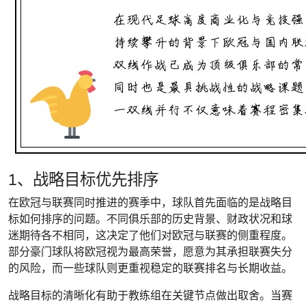
1、战略目标优先排序
在欧冠与联赛同时推进的赛季中，球队首先面临的是战略目
标如何排序的问题。不同俱乐部的历史背景、财政状况和球
迷期待各不相同，这决定了他们对欧冠与联赛的侧重程度。
部分豪门球队将欧冠视为最高荣誉，愿意为其承担联赛失分
的风险，而一些球队则更重视稳定的联赛排名与长期收益。
战略目标的清晰化有助于教练组在关键节点做出取舍。当赛