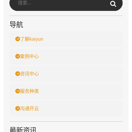
导航
了解kaiyun
案例中心
资讯中心
服务种类
沟通开云
最新资讯