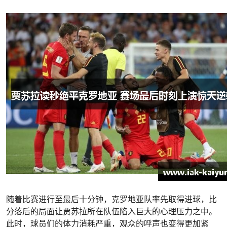
随着比赛进行至最后十分钟，克罗地亚队率先取得进球，比
分落后的局面让贾苏拉所在队伍陷入巨大的心理压力之中。
此时，球员们的体力消耗严重，观众的呼声也变得更加紧