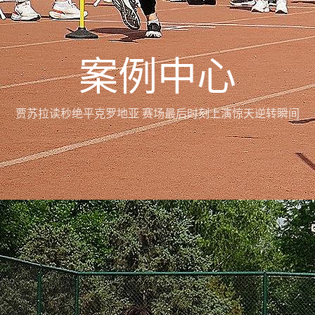
案例中心
贾苏拉读秒绝平克罗地亚 赛场最后时刻上演惊天逆转瞬间