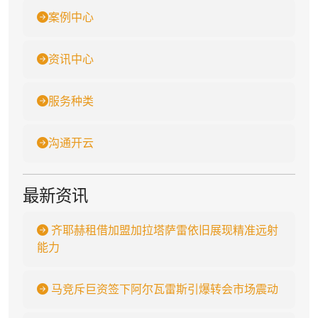
案例中心
资讯中心
服务种类
沟通开云
最新资讯
齐耶赫租借加盟加拉塔萨雷依旧展现精准远射
能力
马竞斥巨资签下阿尔瓦雷斯引爆转会市场震动