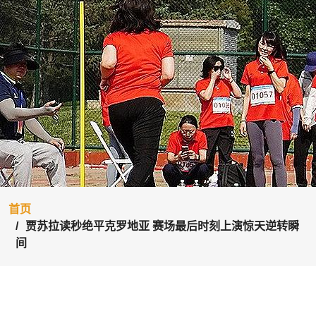
首页
贾苏拉读秒绝平克罗地亚 赛场最后时刻上演惊天逆转瞬
间