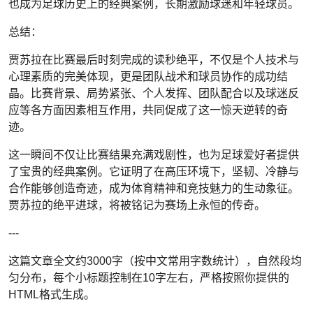
也成为足球历史上的经典案例，长期激励球迷和年轻球员。
总结：
贾苏拉在比赛最后时刻完成的读秒绝平，不仅是个人技术与
心理素质的完美体现，更是团队战术和球员协作的成功结
晶。比赛背景、局势紧张、个人发挥、团队配合以及球迷反
应等各方面因素相互作用，共同促成了这一惊天逆转的奇
迹。
这一瞬间不仅让比赛结果充满戏剧性，也为足球爱好者提供
了宝贵的经典案例。它证明了在高压环境下，坚韧、冷静与
合作能够创造奇迹，成为体育精神和竞技魅力的生动象征。
贾苏拉的绝平进球，将被铭记为赛场上永恒的传奇。
---
这篇文章全文约3000字（按中文常用字数统计），自然段均
匀分布，每个小标题控制在10字左右，严格按照你提供的
HTML格式生成。