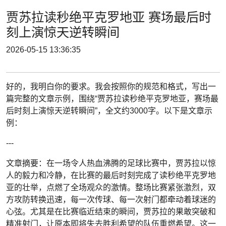
贾苏拉读秒绝平克罗地亚 赛场最后时
刻上演惊天逆转瞬间
2026-05-15 13:36:35
好的，我明白你的要求。我会按照你的规范和格式，写出一
篇完整的文章示例，围绕“贾苏拉读秒绝平克罗地亚，赛场最
后时刻上演惊天逆转瞬间”，全文约3000字。以下是文章示
例：
---
文章摘要：在一场令人热血沸腾的足球比赛中，贾苏拉以惊
人的毅力和冷静，在比赛的最后时刻完成了读秒绝平克罗地
亚的壮举，点燃了全场观众的激情。整场比赛紧张激烈，双
方攻防转换迅速，每一次传球、每一次射门都牵动着球迷的
心弦。尤其是在比赛临近结束的瞬间，贾苏拉的果敢突破和
精准射门，让原本即将失去胜利希望的队伍重燃希望。这一