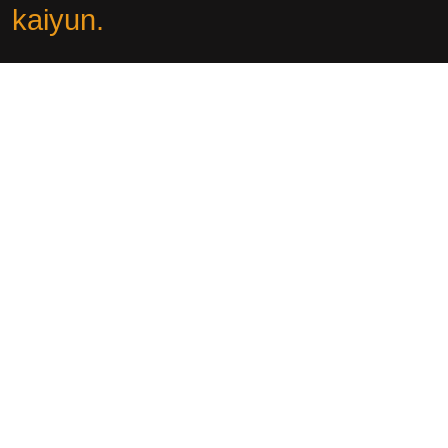
kaiyun
.
开云 (Kaiyun)科技有限公司（Kaiyun），始创于1987年，是全球领
先的科技企业，专注于人工智能 (全站)、物联网和计算机视觉等领域
的技术创新。我们官方网站拥有全面的信息服务，让体育迷能够随时
掌握最新动态，感受比赛激情。
社交平台
导航
了解kaiyun
案例中心