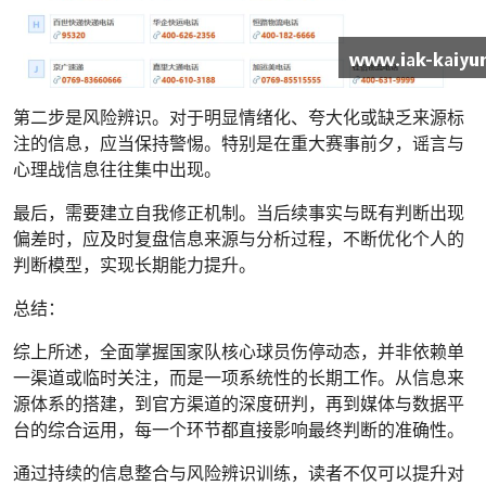
第二步是风险辨识。对于明显情绪化、夸大化或缺乏来源标
注的信息，应当保持警惕。特别是在重大赛事前夕，谣言与
心理战信息往往集中出现。
最后，需要建立自我修正机制。当后续事实与既有判断出现
偏差时，应及时复盘信息来源与分析过程，不断优化个人的
判断模型，实现长期能力提升。
总结：
综上所述，全面掌握国家队核心球员伤停动态，并非依赖单
一渠道或临时关注，而是一项系统性的长期工作。从信息来
源体系的搭建，到官方渠道的深度研判，再到媒体与数据平
台的综合运用，每一个环节都直接影响最终判断的准确性。
通过持续的信息整合与风险辨识训练，读者不仅可以提升对