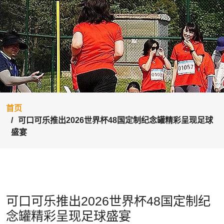
首页
可口可乐推出2026世界杯48国定制纪念罐精彩呈现足球
盛宴
可口可乐推出2026世界杯48国定制纪
念罐精彩呈现足球盛宴