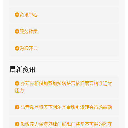
资讯中心
服务种类
沟通开云
最新资讯
齐耶赫租借加盟加拉塔萨雷依旧展现精准远射
能力
马竞斥巨资签下阿尔瓦雷斯引爆转会市场震动
颜骏凌力保海港球门展现门将坚不可摧的防守