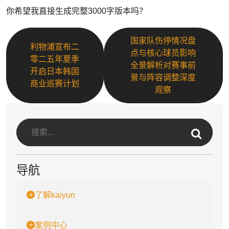
你希望我直接生成完整3000字版本吗？
国家队伤停情况盘
利物浦宣布二
点与核心球员影响
零二五年夏季
全景解析对赛事前
开启日本韩国
景与阵容调整深度
商业巡赛计划
观察
导航
了解kaiyun
案例中心