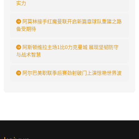
实力
阿莫林接手红魔曼联开启新篇章球队重建之路
备受期待
阿斯顿维拉主场1比0力克曼城 展现坚韧防守
与战术智慧
阿尔巴美职联季后赛劲射破门上演惊艳世界波