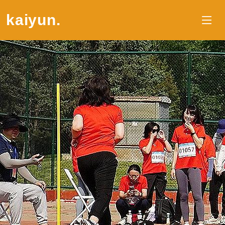
kaiyun
.