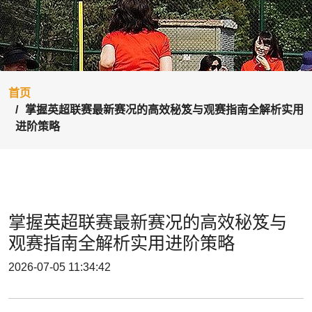
首页
掌握英超联赛最新赛况的高效秘笈与观赛指南全解析实用
进阶策略
掌握英超联赛最新赛况的高效秘笈与
观赛指南全解析实用进阶策略
2026-07-05 11:34:42