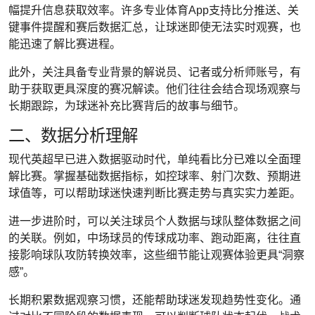
幅提升信息获取效率。许多专业体育App支持比分推送、关
键事件提醒和赛后数据汇总，让球迷即使无法实时观赛，也
能迅速了解比赛进程。
此外，关注具备专业背景的解说员、记者或分析师账号，有
助于获取更具深度的赛况解读。他们往往会结合现场观察与
长期跟踪，为球迷补充比赛背后的故事与细节。
二、数据分析理解
现代英超早已进入数据驱动时代，单纯看比分已难以全面理
解比赛。掌握基础数据指标，如控球率、射门次数、预期进
球值等，可以帮助球迷快速判断比赛走势与真实实力差距。
进一步进阶时，可以关注球员个人数据与球队整体数据之间
的关联。例如，中场球员的传球成功率、跑动距离，往往直
接影响球队攻防转换效率，这些细节能让观赛体验更具“洞察
感”。
长期积累数据观察习惯，还能帮助球迷发现趋势性变化。通