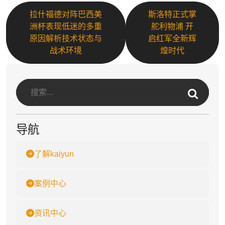
拉什福德对阵巴西美
斯洛特正式掌
洲杯表现低迷的多重
舵利物浦 开
原因解析技术状态与
启红军全新辉
战术环境
煌时代
导航
了解kaiyun
案例中心
资讯中心