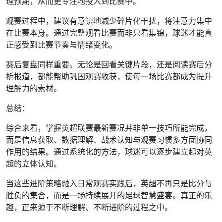
理预期，从而更专注地投入到比赛中。
观赛过程中，建议有意识地减少碎片化干扰，将注意力集中
在比赛本身。通过完整观看比赛而非只看集锦，球迷才能真
正感受到比赛节奏与情绪变化。
赛后复盘同样重要。无论是回看关键片段，还是阅读赛后分
析报道，都能帮助巩固观赛收获，使每一场比赛都成为提升
理解力的素材。
总结：
综合来看，掌握英超联赛最新赛况并非单一技巧所能完成，
而是信息获取、数据理解、战术认知与观赛习惯多方面协同
作用的结果。通过系统化的方法，球迷可以逐步建立起对英
超的立体认知。
当这些进阶策略融入日常观赛实践后，英超不再只是比分与
胜负的集合，而是一场持续展开的足球智慧盛宴。真正的乐
趣，正来源于不断理解、不断进阶的过程之中。