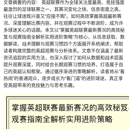
文章摘要的内容： 英超联赛作为全球关注度最高、竞技强度
最激烈的足球联赛之一，其赛况变化之快、信息密度之高，
往往让球迷既兴奋又“应接不暇”。如何高效掌握英超最新赛
况、深度理解比赛内容，并在观赛过程中不断进阶，成为许
多球迷关心的话题。本文以“掌握英超联赛最新赛况的高效秘
笈与观赛指南全解析实用进阶策略”为核心，从信息获取、数
据解读、战术理解与观赛习惯四个方面展开系统阐述，帮助
读者构建完整的英超观赛与分析体系。文章不仅涵盖了最新
资讯追踪的实用方法，也深入探讨了如何从数据和战术层面
提升观赛深度，同时结合长期观赛习惯的培养，打造属于自
己的英超认知框架。通过循序渐进的策略解析，读者将从“看
热闹”的普通观众，逐步成长为“看门道”的进阶球迷，真正享
受英超带来的竞技魅力与思考乐趣。