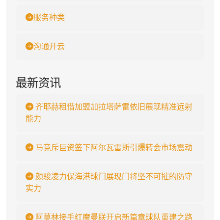
服务种类
沟通开云
最新资讯
齐耶赫租借加盟加拉塔萨雷依旧展现精准远射
能力
马竞斥巨资签下阿尔瓦雷斯引爆转会市场震动
颜骏凌力保海港球门展现门将坚不可摧的防守
实力
阿莫林接手红魔曼联开启新篇章球队重建之路