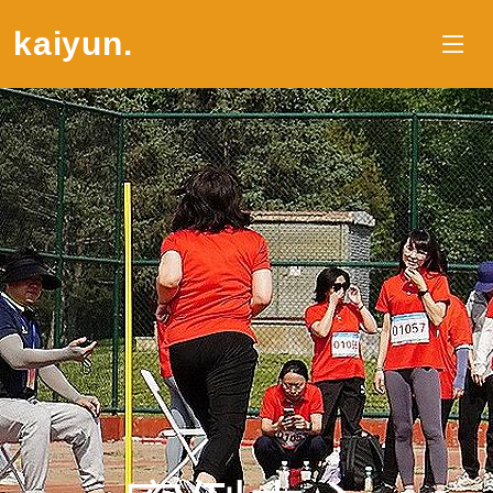
kaiyun
.